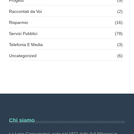
Progetti
(9)
Raccontati da Voi
(2)
Risparmio
(16)
Servizi Pubblici
(78)
Telefonia E Media
(3)
Uncategorized
(6)
Chi siamo
La Lega Consumatori, nata nel 1971 dalle Acli Milanesi in