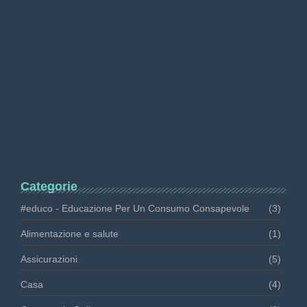
Maggio 6, 2026
Occhio al piatto! Come scovare…
Maggio 2, 2026
Recensioni false: le nuove norme…
Aprile 13, 2026
Categorie
#educo - Educazione Per Un Consumo Consapevole
(3)
Alimentazione e salute
(1)
Assicurazioni
(5)
Casa
(4)