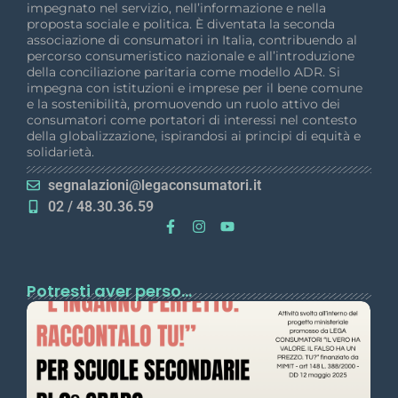
impegnato nel servizio, nell’informazione e nella
proposta sociale e politica. È diventata la seconda
associazione di consumatori in Italia, contribuendo al
percorso consumeristico nazionale e all’introduzione
della conciliazione paritaria come modello ADR. Si
impegna con istituzioni e imprese per il bene comune
e la sostenibilità, promuovendo un ruolo attivo dei
consumatori come portatori di interessi nel contesto
della globalizzazione, ispirandosi ai principi di equità e
solidarietà.
segnalazioni@legaconsumatori.it
02 / 48.30.36.59
Potresti aver perso...