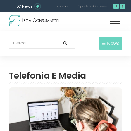
LC News
Un’analisi prospettiva, sulla contraffazione, scritta dal Dott. Gianluca Vischi, Psicologo Clinico e di Comunità
Sportello Consumatori E-Commerce
News
Telefonia E Media