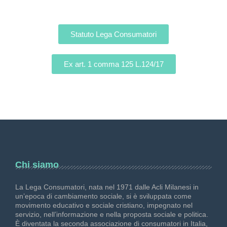
Statuto Lega Consumatori
Ex art. 1 comma 125 L.124/17
Chi siamo
La Lega Consumatori, nata nel 1971 dalle Acli Milanesi in
un’epoca di cambiamento sociale, si è sviluppata come
movimento educativo e sociale cristiano, impegnato nel
servizio, nell’informazione e nella proposta sociale e politica.
È diventata la seconda associazione di consumatori in Italia,