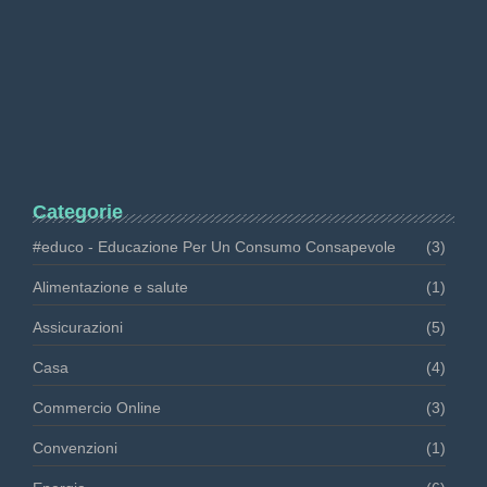
Occhio al piatto! Come scovare…
Maggio 2, 2026
Recensioni false: le nuove norme…
Aprile 13, 2026
Categorie
#educo - Educazione Per Un Consumo Consapevole
(3)
Alimentazione e salute
(1)
Assicurazioni
(5)
Casa
(4)
Commercio Online
(3)
Convenzioni
(1)