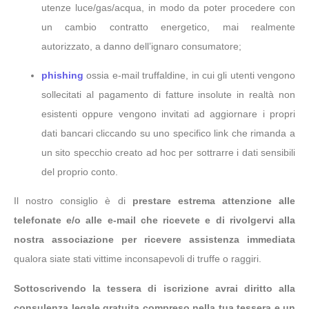
utenze luce/gas/acqua, in modo da poter procedere con
un cambio contratto energetico, mai realmente
autorizzato, a danno dell’ignaro consumatore;
phishing
ossia e-mail truffaldine, in cui gli utenti vengono
sollecitati al pagamento di fatture insolute in realtà non
esistenti oppure vengono invitati ad aggiornare i propri
dati bancari cliccando su uno specifico link che rimanda a
un sito specchio creato ad hoc per sottrarre i dati sensibili
del proprio conto.
Il nostro consiglio è di
prestare estrema attenzione alle
telefonate e/o alle e-mail che ricevete e di rivolgervi alla
nostra associazione per ricevere assistenza immediata
qualora siate stati vittime inconsapevoli di truffe o raggiri.
Sottoscrivendo la tessera di iscrizione avrai diritto alla
consulenza legale gratuita compreso nella tua tessera e un