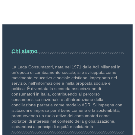
Chi siamo
La Lega Consumatori, nata nel 1971 dalle Acli Milanesi in
un’epoca di cambiamento sociale, si è sviluppata come
movimento educativo e sociale cristiano, impegnato nel
servizio, nell’informazione e nella proposta sociale e
politica. È diventata la seconda associazione di
consumatori in Italia, contribuendo al percorso
consumeristico nazionale e all’introduzione della
conciliazione paritaria come modello ADR. Si impegna con
istituzioni e imprese per il bene comune e la sostenibilità,
promuovendo un ruolo attivo dei consumatori come
portatori di interessi nel contesto della globalizzazione,
ispirandosi ai principi di equità e solidarietà.